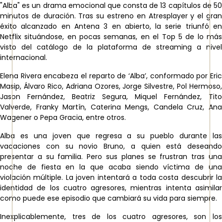
"Alba" es un drama emocional que consta de 13 capítulos de 50
minutos de duración. Tras su estreno en
Atresplayer
y el gra
éxito alcanzado en
Antena 3
en abierto, la serie triunfó e
Netflix
situándose, en pocas semanas, en el Top 5 de lo más
visto del catálogo de la plataforma de streaming a nivel
internacional.
Elena Rivera encabeza el reparto de ‘Alba’, conformado por Eric
Masip, Álvaro Rico, Adriana Ozores, Jorge Silvestre, Pol Hermoso,
Jason Fernández, Beatriz Segura, Miquel Fernández, Tito
Valverde, Franky Martín, Caterina Mengs, Candela Cruz, Ana
Wagener o Pepa Gracia, entre otros.
Alba es una joven que regresa a su pueblo durante las
vacaciones con su novio Bruno, a quien está deseando
presentar a su familia. Pero sus planes se frustran tras una
noche de fiesta en la que acaba siendo víctima de una
violación múltiple. La joven intentará a toda costa descubrir la
identidad de los cuatro agresores, mientras intenta asimilar
como puede ese episodio que cambiará su vida para siempre.
Inexplicablemente, tres de los cuatro agresores, son los