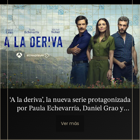
Imagen
‘A la deriva’, la nueva serie protagonizada
por Paula Echevarría, Daniel Grao y
Michel Noher, se estrenará el 20 de
Ver más
septiembre en atresplayer