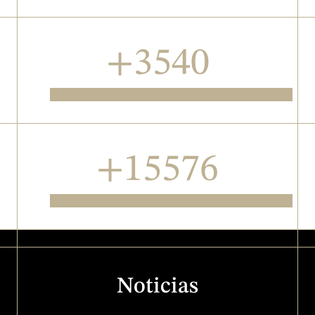
+4540
Capítulos de series de ficción
+19976
Horas producidas
Noticias