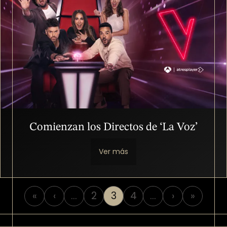
Comienzan los Directos de ‘La Voz’
Ver más
Paginación
«
‹
…
2
3
4
…
›
»
Primera página
Página anterior
Página
Página
Página
Siguiente 
Última