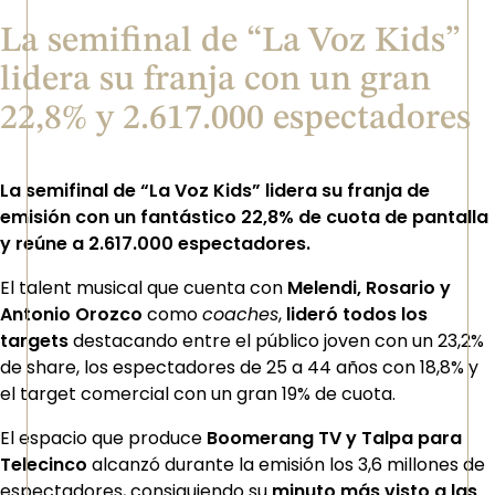
La semifinal de “La Voz Kids”
lidera su franja con un gran
22,8% y 2.617.000 espectadores
La semifinal de “La Voz Kids” lidera su franja de
emisión con un fantástico 22,8% de cuota de pantalla
y reúne a 2.617.000 espectadores.
El talent musical que cuenta con
Melendi, Rosario y
Antonio Orozco
como
coaches
,
lideró todos los
targets
destacando entre el público joven con un 23,2%
de share, los espectadores de 25 a 44 años con 18,8% y
el target comercial con un gran 19% de cuota.
El espacio que produce
Boomerang TV y Talpa para
Telecinco
alcanzó durante la emisión los 3,6 millones de
espectadores, consiguiendo su
minuto más visto a las