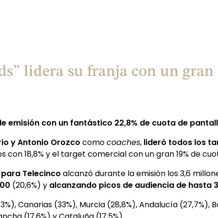
ds” lidera su franja con un gran
a de emisión con un fantástico 22,8% de cuota de pantal
rio y Antonio Orozco
como
coaches
,
lideró todos los t
s con 18,8% y el target comercial con un gran 19% de cuo
para Telecinco
alcanzó durante la emisión los 3,6 millo
000
(20,6%) y
alcanzando picos de audiencia de hasta 3
), Canarias (33%), Murcia (28,8%), Andalucía (27,7%), Bale
Mancha (17,6%) y Cataluña (17,5%).