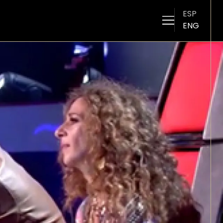
ESP
ENG