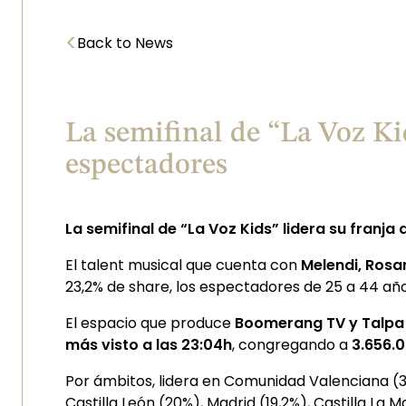
<
Back to News
La semifinal de “La Voz Ki
espectadores
La semifinal de “La Voz Kids” lidera su franj
El talent musical que cuenta con
Melendi, Rosa
23,2% de share, los espectadores de 25 a 44 año
El espacio que produce
Boomerang TV y Talpa 
más visto a las 23:04h
, congregando a
3.656.
Por ámbitos, lidera en Comunidad Valenciana (33%
Castilla León (20%), Madrid (19,2%), Castilla La 