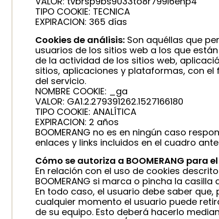
VALOR: tvbrsp9bs9033to8r799l6ehp4
TIPO COOKIE: TECNICA
EXPIRACION: 365 días
Cookies de análisis:
Son aquéllas que per
usuarios de los sitios web a los que están
de la actividad de los sitios web, aplica
sitios, aplicaciones y plataformas, con el
del servicio.
NOMBRE COOKIE: _ga
VALOR: GA1.2.279391262.1527166180
TIPO COOKIE: ANALÍTICA
EXPIRACION: 2 años
BOOMERANG no es en ningún caso responsab
enlaces y links incluidos en el cuadro anter
Cómo se autoriza a BOOMERANG para el u
En relación con el uso de cookies descrito
BOOMERANG si marca o pincha la casilla d
En todo caso, el usuario debe saber que, 
cualquier momento el usuario puede retirar
de su equipo. Esto deberá hacerlo mediant