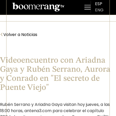
ESP
ENG
Pasar al contenido principal
<
Volver a Noticias
Videoencuentro con Ariadna
Gaya y Rubén Serrano, Aurora
y Conrado en "El secreto de
Puente Viejo"
Rubén Serrano y Ariadna Gaya visitan hoy jueves, a las
18:00 horas, antena3.com para celebrar el capítulo