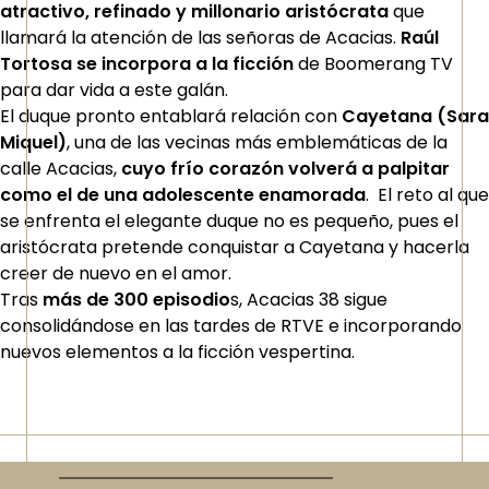
atractivo, refinado y millonario aristócrata
que
llamará la atención de las señoras de Acacias.
Raúl
Tortosa se incorpora a la ficción
de Boomerang TV
para dar vida a este galán.
El duque pronto entablará relación con
Cayetana (Sara
Miquel)
, una de las vecinas más emblemáticas de la
calle Acacias,
cuyo frío corazón volverá a palpitar
como el de una adolescente enamorada
. El reto al que
se enfrenta el elegante duque no es pequeño, pues el
aristócrata pretende conquistar a Cayetana y hacerla
creer de nuevo en el amor.
Tras
más de 300 episodio
s, Acacias 38 sigue
consolidándose en las tardes de RTVE e incorporando
nuevos elementos a la ficción vespertina.