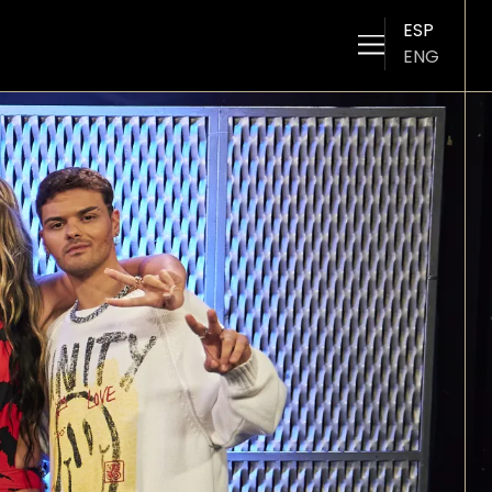
ESP
ENG