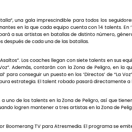
Batalla”, una gala imprescindible para todos los seguido
ntes en la que cada equipo cuenta con 14 talents. En ‘L
á a sus artistas en batallas de distinto número, géner
os después de cada una de las batallas.
Asaltos”. Los coaches llegan con siete talents en sus equ
La Voz”. Además, contarán con la Zona de Peligro, en la 
inal’ para conseguir un puesto en los ‘Directos’ de “La Vo
ura estrategia. El talent robado pasará directamente a l
a uno de los talents en la Zona de Peligro, así que tien
uando logren mantener a tres artistas en la Zona de Pelig
por Boomerang TV para Atresmedia. El programa se emite 