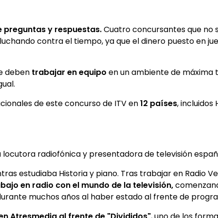
 preguntas y respuestas.
Cuatro concursantes que no s
chando contra el tiempo, ya que el dinero puesto en j
ue deben
trabajar en equipo
en un ambiente de máxima ten
ual.
acionales de este concurso de ITV en
12 países
, incluidos
 locutora radiofónica y presentadora de televisión españ
tras estudiaba Historia y piano. Tras trabajar en Radio V
ajo en radio con el mundo de la televisión,
comenzando
 durante muchos años al haber estado al frente de prog
en Atresmedia al frente de "Divididos"
, uno de los form