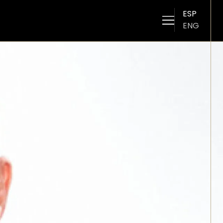
ESP
ENG