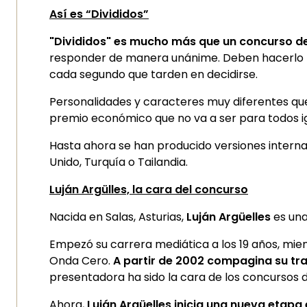
Así es “Divididos”
"Divididos" es mucho más que un concurso de
responder de manera unánime. Deben hacerlo lu
cada segundo que tarden en decidirse.
Personalidades y caracteres muy diferentes q
premio económico que no va a ser para todos ig
Hasta ahora se han producido versiones intern
Unido, Turquía o Tailandia.
Luján Argülles, la cara del concurso
Nacida en Salas, Asturias,
Luján Argüelles
es una
Empezó su carrera mediática a los 19 años, mien
Onda Cero.
A partir de 2002 compagina su trab
presentadora ha sido la cara de los concursos
Ahora,
Luján Argüelles inicia una nueva etapa 