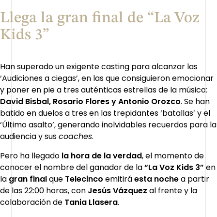
Llega la gran final de “La Voz
Kids 3”
Han superado un exigente casting para alcanzar las
‘Audiciones a ciegas’, en las que consiguieron emocionar
y poner en pie a tres auténticas estrellas de la música:
David Bisbal, Rosario Flores y Antonio Orozco
. Se han
batido en duelos a tres en las trepidantes ‘batallas’ y el
‘Último asalto’, generando inolvidables recuerdos para la
audiencia y sus
coaches
.
Pero ha llegado
la hora de la verdad
, el momento de
conocer el nombre del ganador de la
“La Voz Kids 3”
en
la
gran final
que
Telecinco
emitirá
esta noche
a partir
de las 22:00 horas, con
Jesús Vázquez
al frente y la
colaboración de
Tania Llasera
.