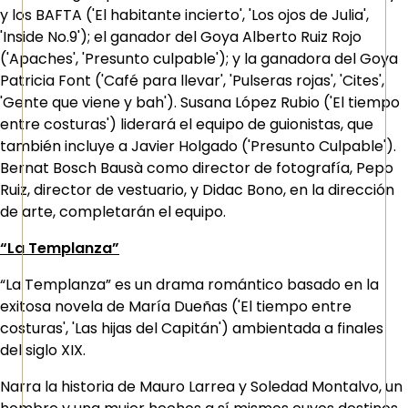
y los BAFTA ('El habitante incierto', 'Los ojos de Julia',
'Inside No.9'); el ganador del Goya Alberto Ruiz Rojo
('Apaches', 'Presunto culpable'); y la ganadora del Goya
Patricia Font ('Café para llevar', 'Pulseras rojas', 'Cites',
'Gente que viene y bah'). Susana López Rubio ('El tiempo
entre costuras') liderará el equipo de guionistas, que
también incluye a Javier Holgado ('Presunto Culpable').
Bernat Bosch Bausà como director de fotografía, Pepo
Ruiz, director de vestuario, y Didac Bono, en la dirección
de arte, completarán el equipo.
“La Templanza”
“La Templanza” es un drama romántico basado en la
exitosa novela de María Dueñas ('El tiempo entre
costuras', 'Las hijas del Capitán') ambientada a finales
del siglo XIX.
Narra la historia de Mauro Larrea y Soledad Montalvo, un