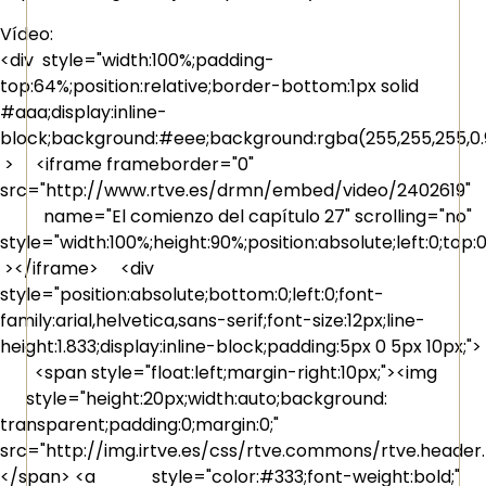
Vídeo:
<div style="width:100%;padding-
top:64%;position:relative;border-bottom:1px solid
#aaa;display:inline-
block;background:#eee;background:rgba(255,255,255,0.9
> <iframe frameborder="0"
src="http://www.rtve.es/drmn/embed/video/2402619"
name="El comienzo del capítulo 27" scrolling="no"
style="width:100%;height:90%;position:absolute;left:0;top:
></iframe> <div
style="position:absolute;bottom:0;left:0;font-
family:arial,helvetica,sans-serif;font-size:12px;line-
height:1.833;display:inline-block;padding:5px 0 5px 10px;">
<span style="float:left;margin-right:10px;"><img
style="height:20px;width:auto;background:
transparent;padding:0;margin:0;"
src="http://img.irtve.es/css/rtve.commons/rtve.header
</span> <a style="color:#333;font-weight:bold;"