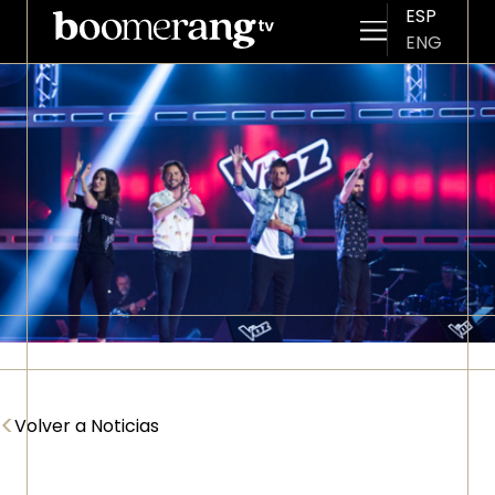
ESP
ENG
Pasar al contenido principal
Imagen
<
Volver a Noticias