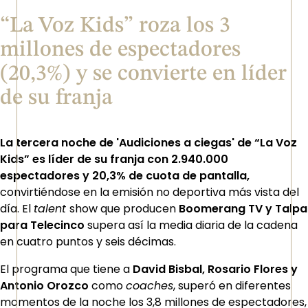
“La Voz Kids” roza los 3
millones de espectadores
(20,3%) y se convierte en líder
de su franja
La tercera noche de 'Audiciones a ciegas' de “La Voz
Kids” es líder de su franja con 2.940.000
espectadores y 20,3% de cuota de pantalla,
convirtiéndose en la emisión no deportiva más vista del
día.
El
talent
show que producen
Boomerang TV y Talpa
para Telecinco
supera así la media diaria de la cadena
en cuatro puntos y seis décimas.
El programa que tiene a
David Bisbal, Rosario Flores y
Antonio Orozco
como
coaches
, superó en diferentes
momentos de la noche los 3,8 millones de espectadores,