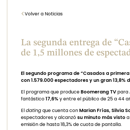
<
Volver a Noticias
La segunda entrega de “Cas
de 1,5 millones de especta
El segundo programa de “Casados a primera vi
con 1.579.000 espectadores y un gran 13,8% d
El programa que produce
Boomerang TV
para
fantástico
17,6%
y entre el público de 25 a 44 
El
dating
que cuenta con
Marian Frías, Silvia 
espectadores y alcanzó
su minuto más visto
a
emisión de hasta 18,3% de cuota de pantalla.