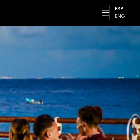
ESP
ENG