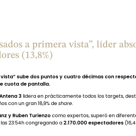
ados a primera vista”, líder abs
dores (13,8%)
sta” sube dos puntos y cuatro décimas con respecto a
e cuota de pantalla.
Antena 3
lidera en prácticamente todos los targets, des
años con un gran 18,9% de
share
.
Sanz y Ruben Turienzo
como expertos, superó en diferente
 las 23:54h congregando a
2.170.000 espectadores
(16,4