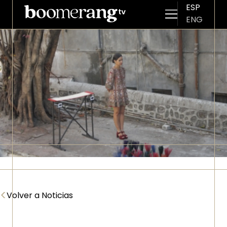
ESP
ENG
Pasar al contenido principal
Imagen
<
Volver a Noticias