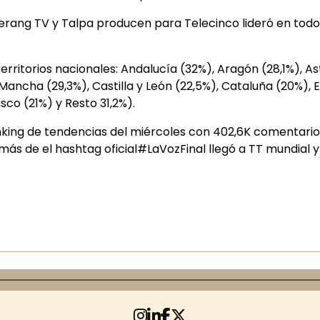
ng TV y Talpa producen para Telecinco lideró en todos
territorios nacionales: Andalucía (32%), Aragón (28,1%), 
a Mancha (29,3%), Castilla y León (22,5%), Cataluña (20%), 
asco (21%) y Resto 31,2%).
l ranking de tendencias del miércoles con 402,6K comentari
emás de el hashtag oficial#LaVozFinal llegó a TT mundial y