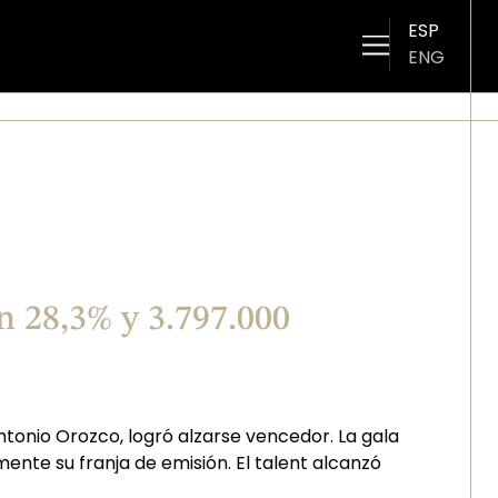
ESP
ENG
an 28,3% y 3.797.000
 Antonio Orozco, logró alzarse vencedor. La gala
ente su franja de emisión. El talent alcanzó