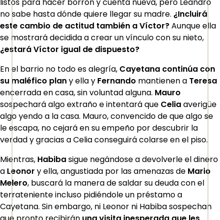
listos para hacer borrón y cuenta nueva, pero Leandro
no sabe hasta dónde quiere llegar su madre.
¿Incluirá
este cambio de actitud también a Víctor?
Aunque ella
se mostrará decidida a crear un vínculo con su nieto,
¿estará Víctor igual de dispuesto?
En el barrio no todo es alegría,
Cayetana continúa con
su maléfico plan
y ella y
Fernando
mantienen a
Teresa
encerrada en casa, sin voluntad alguna.
Mauro
sospechará algo extraño e intentará que
Celia
averigüe
algo yendo a la casa. Mauro, convencido de que algo se
le escapa, no cejará en su empeño por descubrir la
verdad y gracias a Celia conseguirá colarse en el piso.
Mientras,
Habiba
sigue negándose a devolverle el dinero
a
Leonor
y ella, angustiada por las amenazas de
Mario
Melero
, buscará la manera de saldar su deuda con el
terrateniente incluso pidiéndole un préstamo a
Cayetana. Sin embargo, ni Leonor ni Habiba sospechan
que pronto recibirán
una visita inesperada que les