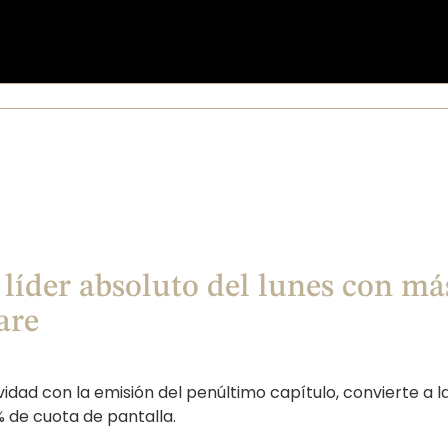
 líder absoluto del lunes con má
are
vidad con la emisión del penúltimo capítulo, convierte a l
% de cuota de pantalla.