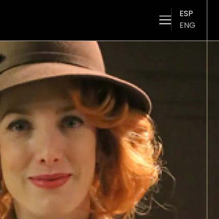
ESP
ENG