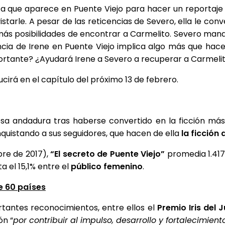
ta que aparece en Puente Viejo para hacer un reportaje 
vistarle. A pesar de las reticencias de Severo, ella le c
ás posibilidades de encontrar a Carmelito. Severo manda
ncia de Irene en Puente Viejo implica algo más que hac
rtante? ¿Ayudará Irene a Severo a recuperar a Carmelito 
cirá en el capítulo del próximo 13 de febrero.
sa andadura tras haberse convertido en la ficción más 
quistando a sus seguidores, que hacen de ella
la ficción 
bre de 2017),
“El secreto de Puente Viejo”
promedia 1.417
a el 15,1% entre el
público femenino
.
e 60 países
antes reconocimientos, entre ellos el
Premio Iris del 
ón “
por contribuir al impulso, desarrollo y fortalecimie