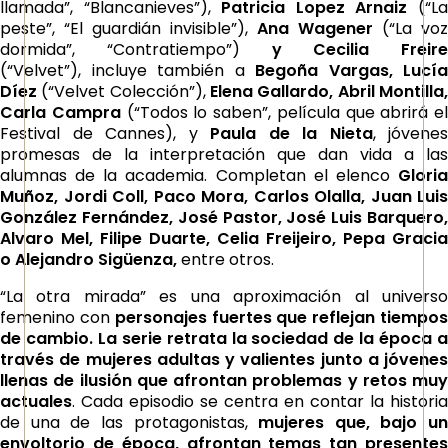
llamada”, “Blancanieves”),
Patricia Lopez Arnaiz
(“L
peste”, “El guardián invisible”),
Ana Wagener
(“La voz
dormida”, “Contratiempo”)
y Cecilia Freire
(“Velvet”), incluye también a
Begoña Vargas, Lucía
Díez
(“Velvet Colección”),
Elena Gallardo, Abril Montilla
Carla Campra
(“Todos lo saben”, película que abrirá el
Festival de Cannes), y
Paula de la Nieta
, jóvenes
promesas de la interpretación que dan vida a las
alumnas de la academia. Completan el elenco
Gloria
Muñoz, Jordi Coll, Paco Mora, Carlos Olalla, Juan Luis
González Fernández, José Pastor, José Luis Barquero,
Alvaro Mel, Filipe Duarte,
Celia Freijeiro, Pepa Gracia
o
Alejandro Sigüenza,
entre otros.
“La otra mirada” es una aproximación al universo
femenino con
personajes fuertes que reflejan tiempo
de cambio. La serie retrata la sociedad de la época a
través de mujeres adultas y valientes junto a jóvenes
llenas de ilusión que afrontan problemas y retos muy
actuales
. Cada episodio se centra en contar la historia
de una de las protagonistas,
mujeres que, bajo un
envoltorio de época, afrontan temas tan presentes