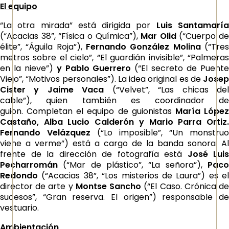
El equipo
“La otra mirada” está dirigida por
Luis Santamarí
(“Acacias 38”, “Física o Química”),
Mar Olid
(“Cuerpo de
élite”, “Águila Roja”),
Fernando González Molina
(“Tre
metros sobre el cielo”, “El guardián invisible”, “Palmeras
en la nieve”)
y Pablo Guerrero
(“El secreto de Puent
Viejo”, “Motivos personales”). La idea original es de
Josep
Cister y Jaime Vaca
(“Velvet”, “Las chicas de
cable”), quien también es coordinador de
guion. Completan el equipo de guionistas
María Lópe
Castaño, Alba Lucio Calderón y Mario Parra Ortiz.
Fernando Velázquez
(“Lo imposible”, “Un monstruo
viene a verme”) está a cargo de la banda sonora. Al
frente de la dirección de fotografía está
José Luis
Pecharromán
(“Mar de plástico”, “La señora”),
Paco
Redondo
(“Acacias 38”, “Los misterios de Laura”) es el
director de arte y
Montse Sancho
(“El Caso. Crónica d
sucesos”, “Gran reserva. El origen”) responsable de
vestuario.
Ambientación