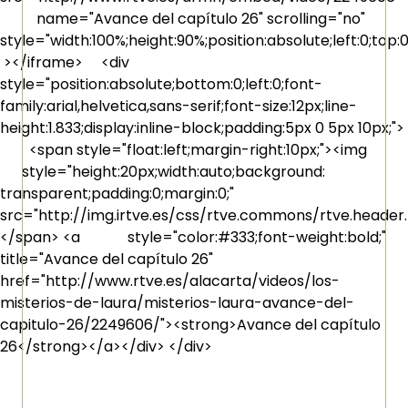
name="Avance del capítulo 26" scrolling="no"
style="width:100%;height:90%;position:absolute;left:0;top:
></iframe> <div
style="position:absolute;bottom:0;left:0;font-
family:arial,helvetica,sans-serif;font-size:12px;line-
height:1.833;display:inline-block;padding:5px 0 5px 10px;">
<span style="float:left;margin-right:10px;"><img
style="height:20px;width:auto;background:
transparent;padding:0;margin:0;"
src="http://img.irtve.es/css/rtve.commons/rtve.header
</span> <a style="color:#333;font-weight:bold;"
title="Avance del capítulo 26"
href="http://www.rtve.es/alacarta/videos/los-
misterios-de-laura/misterios-laura-avance-del-
capitulo-26/2249606/"><strong>Avance del capítulo
26</strong></a></div> </div>