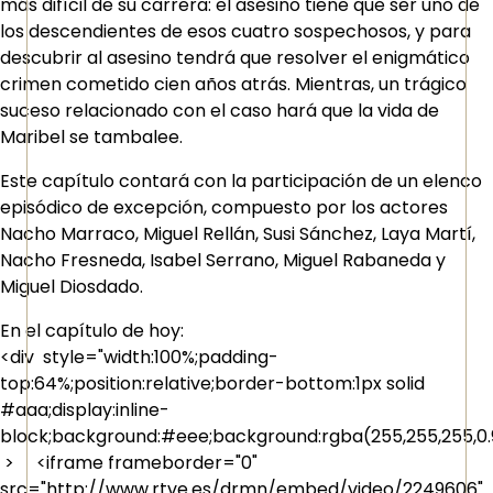
más difícil de su carrera: el asesino tiene que ser uno de
los descendientes de esos cuatro sospechosos, y para
descubrir al asesino tendrá que resolver el enigmático
crimen cometido cien años atrás. Mientras, un trágico
suceso relacionado con el caso hará que la vida de
Maribel se tambalee.
Este capítulo contará con la participación de un elenco
episódico de excepción, compuesto por los actores
Nacho Marraco, Miguel Rellán, Susi Sánchez, Laya Martí,
Nacho Fresneda, Isabel Serrano, Miguel Rabaneda y
Miguel Diosdado.
En el capítulo de hoy:
<div style="width:100%;padding-
top:64%;position:relative;border-bottom:1px solid
#aaa;display:inline-
block;background:#eee;background:rgba(255,255,255,0.9
> <iframe frameborder="0"
src="http://www.rtve.es/drmn/embed/video/2249606"