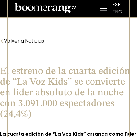
ESP
ENG
Pasar al contenido principal
<
Volver a Noticias
El estreno de la cuarta edición
de “La Voz Kids” se convierte
en líder absoluto de la noche
con 3.091.000 espectadores
(24,4%)
La cuarta edición de “La Voz Kids” arranca como líder