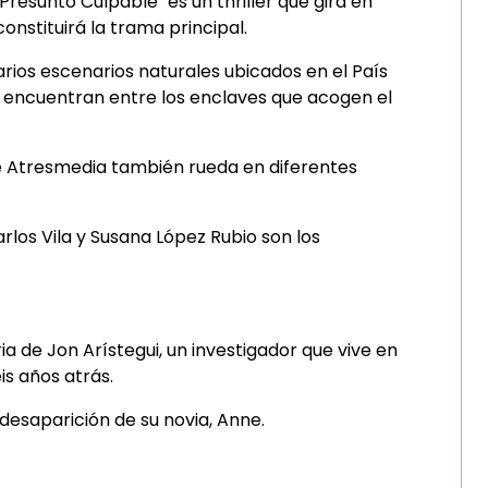
resunto Culpable" es un thriller que gira en
onstituirá la trama principal.
rios escenarios naturales ubicados en el País
e encuentran entre los enclaves que acogen el
de Atresmedia también rueda en diferentes
arlos Vila y Susana López Rubio son los
a de Jon Arístegui, un investigador que vive en
is años atrás.
 desaparición de su novia, Anne.