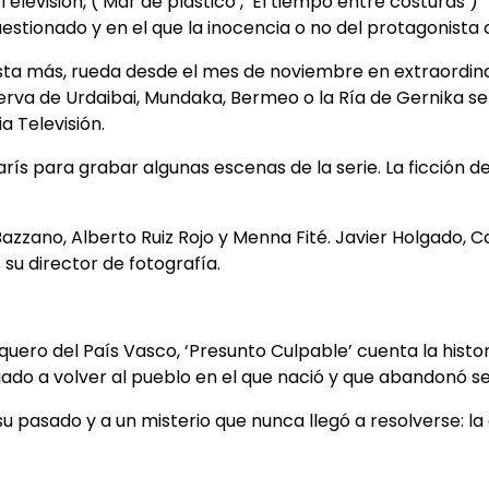
isión, (‘Mar de plástico’, ‘El tiempo entre costuras’) "P
estionado y en el que la inocencia o no del protagonista c
ista más, rueda desde el mes de noviembre en extraordina
serva de Urdaibai, Mundaka, Bermeo o la Ría de Gernika s
a Televisión.
rís para grabar algunas escenas de la serie. La ficción 
Bazzano, Alberto Ruiz Rojo y Menna Fité. Javier Holgado, C
su director de fotografía.
ero del País Vasco, ‘Presunto Culpable’ cuenta la histori
igado a volver al pueblo en el que nació y que abandonó se
u pasado y a un misterio que nunca llegó a resolverse: la