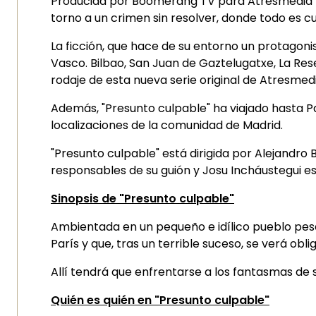
Producida por Boomerang TV para Atresmedia Telev
torno a un crimen sin resolver, donde todo es cu
La ficción, que hace de su entorno un protagon
Vasco. Bilbao, San Juan de Gaztelugatxe, La Re
rodaje de esta nueva serie original de Atresmedi
Además, "Presunto culpable" ha viajado hasta Pa
localizaciones de la comunidad de Madrid.
"Presunto culpable" está dirigida por Alejandro 
responsables de su guión y Josu Incháustegui es 
Sinopsis de "Presunto culpable"
Ambientada en un pequeño e idílico pueblo pesqu
París y que, tras un terrible suceso, se verá obl
Allí tendrá que enfrentarse a los fantasmas de s
Quién es quién en "Presunto culpable"