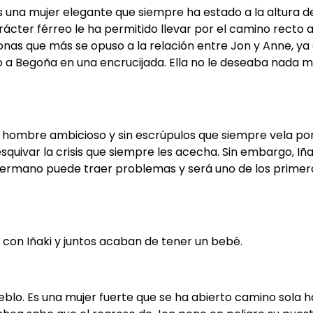
 Es una mujer elegante que siempre ha estado a la altura 
ácter férreo le ha permitido llevar por el camino recto a 
onas que más se opuso a la relación entre Jon y Anne, ya 
o a Begoña en una encrucijada. Ella no le deseaba nada m
un hombre ambicioso y sin escrúpulos que siempre vela por 
 esquivar la crisis que siempre les acecha. Sin embargo, I
u hermano puede traer problemas y será uno de los primer
a con Iñaki y juntos acaban de tener un bebé.
blo. Es una mujer fuerte que se ha abierto camino sola ha