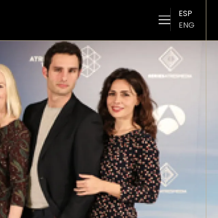
ESP
ENG