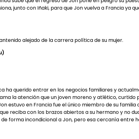
hoa sabe que el regreso de Jon pone en peligro su puesto
ona, junto con Iñaki, para que Jon vuelva a Francia ya q
ntenido alejado de la carrera política de su mu
jer.
u)
unca ha querido entrar en los negocios familiares y actua
lama la atención que un joven moreno y atlético, curtido p
Jon estuvo en Francia fue el único miembro de su familia
 que reciba con los brazos abiertos a su hermano y no dud
e de forma incondicional a Jon, pero esa cercanía entre 