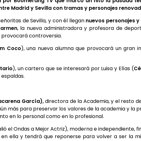
ida por Boomerang TV que marcó un hito la pasada 
ntre Madrid y Sevilla con tramas y personajes renovad
ñoritas de Sevilla, y con él llegan
nuevos personajes y 
armen
, la nueva administradora y profesora de depo
 provocará controversia.
am Coco
), una nueva alumna que provocará un gran im
tario
), un cartero que se interesará por Luisa y Elías (
Cé
 espaldas.
carena García),
directora de la Academia, y el resto 
ún más para preservar los valores de la academia y la prop
anto en lo personal como en lo profesional.
alió el Ondas a Mejor Actriz), moderna e independiente, f
en ella y tendrá que reponerse para volver a ser la mi