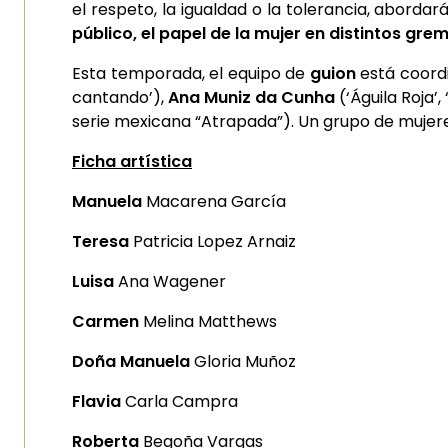
el respeto, la igualdad o la tolerancia, abord
público, el papel de la mujer en distintos gre
Esta temporada, el equipo de
guion
está coor
cantando’),
Ana Muniz da Cunha
(‘Águila Roja’,
serie mexicana “Atrapada”). Un grupo de mujere
Ficha artística
Manuela
Macarena García
Teresa
Patricia Lopez Arnaiz
Luisa
Ana Wagener
Carmen
Melina Matthews
Doña Manuela
Gloria Muñoz
Flavia
Carla Campra
Roberta
Begoña Vargas