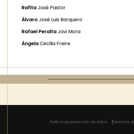
Rafita
José Pastor
Álvaro
José Luis Barquero
Rafael Peralta
Javi Mora
Ángela
Cecilia Freire
Política de protección de datos
Términos d