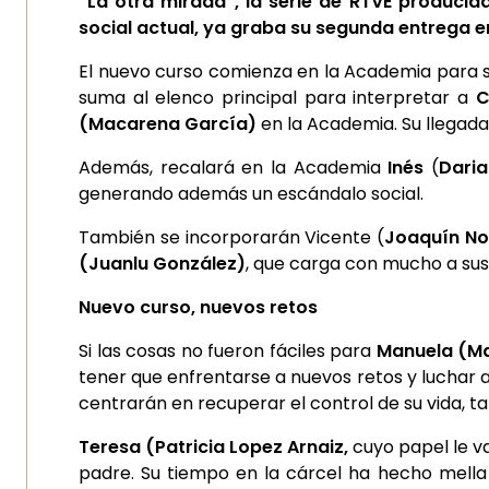
“La otra mirada”, la serie de RTVE produc
social actual, ya graba su segunda entrega e
El nuevo curso comienza en la Academia para se
suma al elenco principal para interpretar a
C
(Macarena García)
en la Academia. Su llegada
Además, recalará en la Academia
Inés
(
Dari
generando además un escándalo social.
También se incorporarán Vicente (
Joaquín No
(Juanlu González)
, que carga con mucho a sus
Nuevo curso, nuevos retos
Si las cosas no fueron fáciles para
Manuela (Ma
tener que enfrentarse a nuevos retos y luchar a
centrarán en recuperar el control de su vida, t
Teresa (Patricia Lopez Arnaiz,
cuyo papel le v
padre. Su tiempo en la cárcel ha hecho mella 