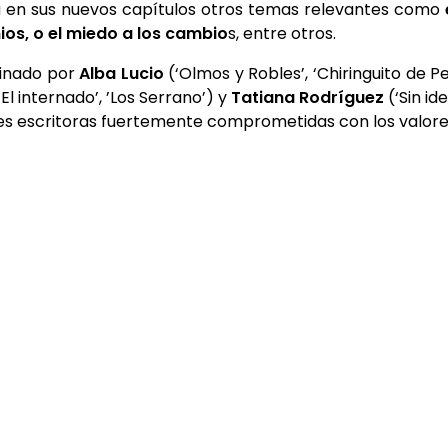
ará en sus nuevos capítulos otros temas relevantes como
mios, o el miedo a los cambio
s, entre otros.
dinado por
Alba Lucio
(‘Olmos y Robles’, ‘Chiringuito de P
 ‘El internado’, ’Los Serrano’) y
Tatiana Rodríguez
(‘Sin id
s escritoras fuertemente comprometidas con los valores