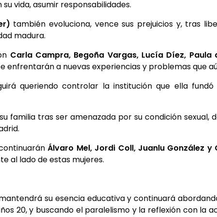
n su vida, asumir responsabilidades.
er)
también evoluciona, vence sus prejuicios y, tras lib
edad madura.
con
Carla Campra, Begoña Vargas, Lucía Díez, Paula de
se enfrentarán a nuevas experiencias y problemas que aún
guirá queriendo controlar la institución que ella fun
su familia tras ser amenazada por su condición sexual, 
drid.
 continuarán
Álvaro Mel, Jordi Coll, Juanlu González y 
e al lado de estas mujeres.
mantendrá su esencia educativa y continuará abordando
 años 20, y buscando el paralelismo y la reflexión con la 