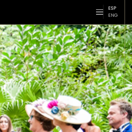
ESP
ENG