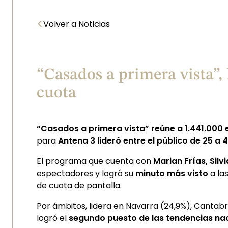
<
Volver a Noticias
“Casados a primera vista”, 
cuota
“Casados a primera vista” reúne a 1.441.000 
para
Antena 3
lideró entre el público de 25 a 
El programa que cuenta con
Marian Frías, Silv
espectadores y logró su
minuto más visto
a la
de cuota de pantalla.
Por ámbitos, lidera en Navarra (24,9%), Cantabri
logró el
segundo puesto de las tendencias na