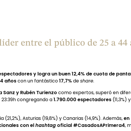
líder entre el público de 25 a 4
espectadores y logra un buen 12,4% de cuota de pantal
44 años
con un fantástico
17,7%
de
share
.
ia Sanz y Rubén Turienzo
como expertos, superó en difer
s 23:39h congregando a
1.790.000 espectadores
(11,3%) 
a (21,2%), Asturias (19,8%) y Canarias (14,9%). Además,
en
cionales
con el
hashtag
oficial #CasadosAPrimera4
, 