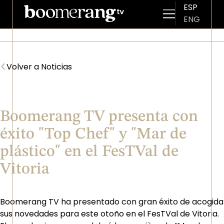
ESP
ENG
Pasar al contenido principal
<
Volver a Noticias
Boomerang TV presenta con
éxito "Top Chef" y "Mar de
plástico" en el FesTVal de
Vitoria
Boomerang TV ha presentado con gran éxito de acogida
sus novedades para este otoño en el FesTVal de Vitoria.