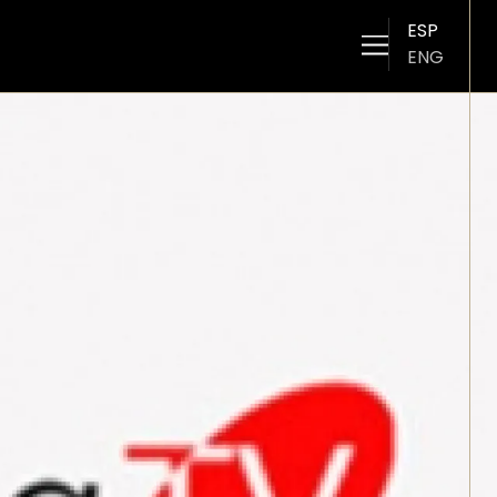
ESP
ENG