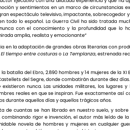
ductor Ejecutivo con una dilatada experiencia y que ha
oción y sentimientos en un marco de circunstancias ex
gran espectáculo televisivo, impactante, sobrecogedor y
 todo lo español. La Guerra Civil ha sido tratada much
nunca con el conocimiento y la profundidad que lo 
mirada amplia, realista y emocionante”
a en la adaptación de grandes obras literarias con pro
s
El tiempo entre costuras
o
La Templanza
, estrenada r
e la batalla del Ebro, 2.890 hombres y 14 mujeres de la XI
stellets del Segre, donde combatirán durante diez días. Sin
o
existieron nunca. Las unidades militares, los lugares 
 nombres reales en que se inspiran. Fue exactamente así
durante aquellos días y aquellos trágicos años.
nta de cuantas se han librado en nuestro suelo, y sob
 combinando rigor e invención, el autor más leído de la 
ormidable novela de hombres y mujeres en cualquier gue