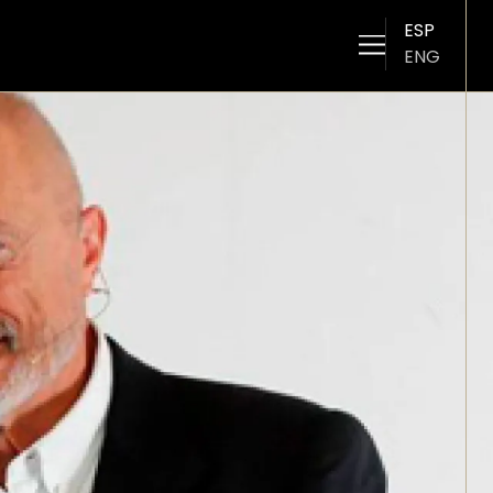
ESP
ENG