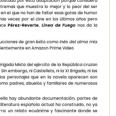
 apostado por esta adaptación porque considera
tremas que muestra lo mejor y lo peor del ser
 en el que no han de faltar esas gotas de humor
as veces por el cine en los últimos años pero
hace
Pérez-Reverte.
Línea de Fuego
nos da la
ducciones de gran éxito como
Inés del alma mía
ecientemente en Amazon Prime Video
 Brigada Mixta del ejército de la República cruzan
 embargo, ni Castellets, ni la XI Brigada, ni las
y los personajes que en la novela aparecen son
 como padres, abuelos y familiares de numerosos
re ella hay abundante documentación, partes de
literatura española actual ha construido, no ya
rra: un relato ecuánime y fascinante donde se