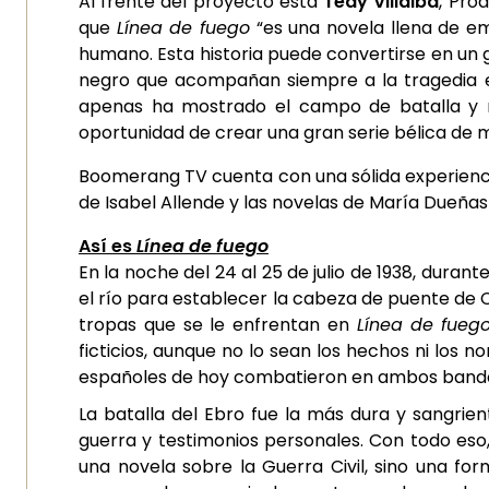
Al frente del proyecto está
Tedy Villalba
, Pro
que
Línea de fuego
“es una novela llena de em
humano. Esta historia puede convertirse en un 
negro que acompañan siempre a la tragedia en
apenas ha mostrado el campo de batalla y 
oportunidad de crear una gran serie bélica de 
Boomerang TV cuenta con una sólida experienci
de Isabel Allende y las novelas de María Dueña
Así es
Línea de fuego
En la noche del 24 al 25 de julio de 1938, durant
el río para establecer la cabeza de puente de Ca
tropas que se le enfrentan en
Línea de
fueg
ficticios, aunque no lo sean los hechos ni los
españoles de hoy combatieron en ambos bandos 
La batalla del Ebro fue la más dura y sangrie
guerra y testimonios personales. Con todo eso,
una novela sobre la Guerra Civil, sino una f