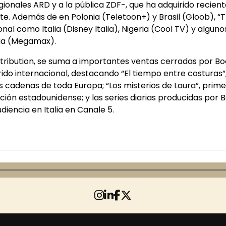
ionales ARD y a la pública ZDF-, que ha adquirido recien
te. Además de en Polonia (Teletoon+) y Brasil (Gloob), “
nal como Italia (Disney Italia), Nigeria (Cool TV) y algu
uia (Megamax).
stribution, se suma a importantes ventas cerradas por B
ido internacional, destacando “El tiempo entre costuras”
es cadenas de toda Europa; “Los misterios de Laura”, pri
ón estadounidense; y las series diarias producidas por B
diencia en Italia en Canale 5.