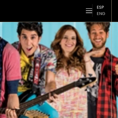
ESP
ENG