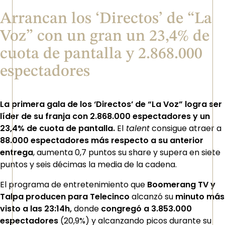
Arrancan los ‘Directos’ de “La
Voz” con un gran un 23,4% de
cuota de pantalla y 2.868.000
espectadores
La primera gala de los ‘Directos’ de “La Voz” logra ser
líder de su franja con 2.868.000 espectadores y un
23,4% de cuota de pantalla.
El
talent
consigue atraer a
88.000 espectadores más respecto a su anterior
entrega
, aumenta 0,7 puntos su share y supera en siete
puntos y seis décimas la media de la cadena.
El programa de entretenimiento que
Boomerang TV y
Talpa producen para Telecinco
alcanzó su
minuto más
visto a las 23:14h,
donde
congregó a 3.853.000
espectadores
(20,9%) y alcanzando picos durante su