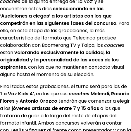
coaches
de la quinta entrega de ‘La Voz’ y se
encuentran estos días
seleccionando en las
‘Audiciones a ciegas’ a los artistas con los que
competirán en las siguientes fases del concurso
. Para
ello, en esta etapa de las grabaciones, la más
característica del formato que Telecinco produce
colaboración con Boomerang TV y Talpa, los
coaches
están
valorando exclusivamente la calidad, la
originalidad y la personalidad de las voces de los
aspirantes
, con los que no mantienen contacto visual
alguno hasta el momento de su elección.
Finalizadas estas grabaciones, el turno será para las de
‘La Voz Kids 4’
, en las que sus
coaches
Melendi
,
Rosario
Flores
y
Antonio Orozco
tendrán que comenzar a elegir
a los
jóvenes artistas de entre 7 y 15 años
a los que
tratarán de guiar a lo largo del resto de etapas del
formato infantil. Ambos concursos volverán a contar
con
Jesús Vázquez
al frente como presentador y con la