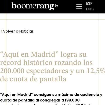
ESP
ENG
Pasar al contenido principal
<
Volver a Noticias
“Aquí en Madrid” logra su
récord histórico rozando los
200.000 espectadores y un 12,5%
de cuota de pantalla
“Aquí en Madrid” consigue su máximo de audiencia y
cuota de pantalla al congregar a 198.000