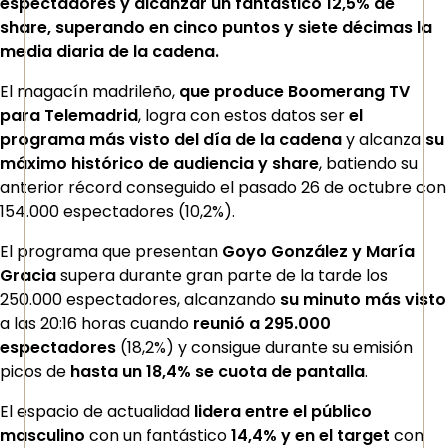
espectadores y alcanzar un fantástico 12,5% de
share, superando en cinco puntos y siete décimas la
media diaria de la cadena.
El magacín madrileño,
que produce Boomerang TV
para Telemadrid
, logra con estos datos ser
el
programa más visto del día de la cadena
y alcanza
su
máximo histórico de audiencia y share
, batiendo su
anterior récord conseguido el pasado 26 de octubre con
154.000 espectadores (10,2%).
El programa que presentan
Goyo González y María
Gracia
supera durante gran parte de la tarde los
250.000 espectadores, alcanzando
su minuto más visto
a las 20:16 horas cuando
reunió a 295.000
espectadores
(18,2%) y consigue durante su emisión
picos de
hasta un 18,4% se cuota de pantalla
.
El espacio de actualidad
lidera entre el público
masculino
con un fantástico
14,4% y en el target
con