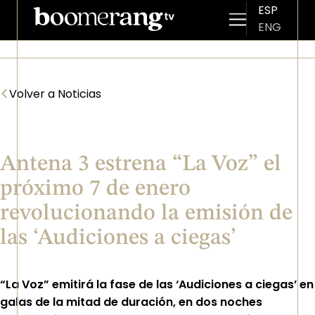
ESP
ENG
Pasar al contenido principal
<
Volver a Noticias
Antena 3 estrena “La Voz” el
próximo 7 de enero
revolucionando la emisión de
las ‘Audiciones a ciegas’
“La Voz”
emitirá la fase de las ‘Audiciones a ciegas’ en
galas de la mitad de duración, en dos noches