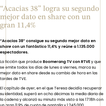
“Acacias 38” logra su segundo
mejor dato en share con un
gran 11,4%
“Acacias 38” consigue su segundo mejor dato en
share
con un fantástico 11,4% y reúne a 1.135.000
espectadores.
La ficción que produce
Boomerang TV con RTVE
y que
se emite todos los días de lunes a viernes, marca su
mejor dato en share desde su cambio de hora en las
tardes de TVE.
El capítulo de ayer, en el que Teresa decidía recuperar
su identidad, superó en ocho décimas la media diaria de
la cadena y alcanzó su minuto más visto a las 17:18h con
un gran 11,9% de cuota de pantalla y 1.245.000