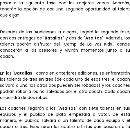
pasar a la siguiente fase con las mejores voces. Además,
tendrán la opción de dar una segunda oportunidad al talent
que elijan.
Después de las ‘Audiciones a ciegas’, llegará la segunda fase,
con dos entregas de `
Batallas´
y dos de
`Asaltos´.
Además, lo
talents podrán disfrutar del `Camp de La Voz Kids´, donde
conocerán a los asesores y vivirán momentos junto a su
coach.
En las `
Batallas
´, como en anteriores ediciones, se enfrentarán
los talents de tres en tres (de cada uno de esos tres, el coach
salvará a uno, los otros dos pueden ser robados) y los coaches
podrán robar a los no salvados por el otro coach. Cada coach
dispondrá de dos robos.
Los coaches llegarán a los
`Asaltos´
con siete talents en sus
equipos y el público de plató empezará a votar. De esta
manera, el público salvará a un talento de cada equipo y el
coach a tres. Esos serán los cuatro artistas que pasarán a la