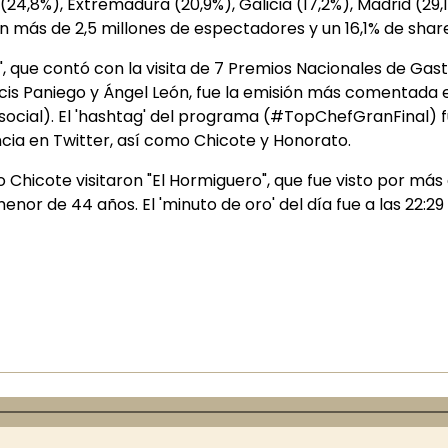
(24,8%), Extremadura (20,9%), Galicia (17,2%), Madrid (29,
con más de 2,5 millones de espectadores y un 16,1% de sha
f", que contó con la visita de 7 Premios Nacionales de G
ancis Paniego y Ángel León, fue la emisión más comentada
ocial). El 'hashtag' del programa (#TopChefGranFinal) fue
ncia en Twitter, así como Chicote y Honorato.
o Chicote visitaron "El Hormiguero", que fue visto por más
menor de 44 años. El 'minuto de oro' del día fue a las 22: