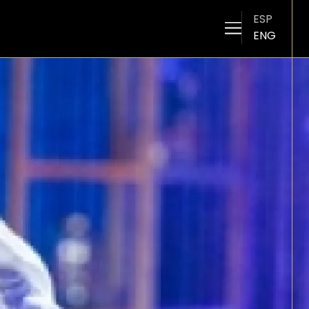
ESP
ENG