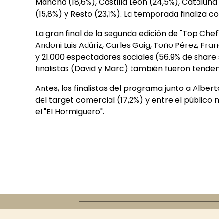
Mancha (18,6%), Castilla León (24,5%), Cataluña 
(15,8%) y Resto (23,1%). La temporada finaliza 
La gran final de la segunda edición de "Top Che
Andoni Luis Adúriz, Carles Gaig, Toño Pérez, Fr
y 21.000 espectadores sociales (56.9% de share s
finalistas (David y Marc) también fueron tende
Antes, los finalistas del programa junto a Albert
del target comercial (17,2%) y entre el público 
el "El Hormiguero".