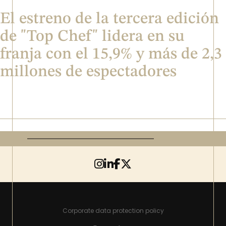
El estreno de la tercera edición
de "Top Chef" lidera en su
franja con el 15,9% y más de 2,3
millones de espectadores
Corporate data protection policy