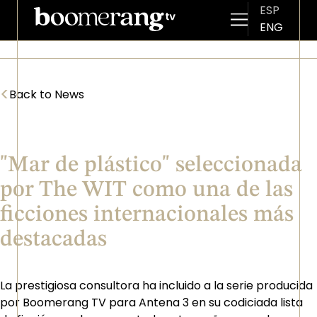
ESP
ENG
Skip to main content
<
Back to News
"Mar de plástico" seleccionada
por The WIT como una de las
ficciones internacionales más
destacadas
La prestigiosa consultora ha incluido a la serie producida
por Boomerang TV para Antena 3 en su codiciada lista