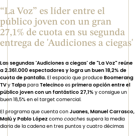
“La Voz” es líder entre el
público joven con un gran
27,1% de cuota en su segunda
entrega de 'Audiciones a ciegas'
Las segundas 'Audiciones a ciegas' de "La Voz" reúne
a 2.361.000 espectadores y logra un buen 18,2% de
cuota de pantalla.
El espacio que produce
Boomerang
TV
y
Talpa
para
Telecinco
es
primera opción entre el
público joven con un fantástico 27,1%
y consigue un
buen 18,5% en el target comercial.
El programa que cuenta con
Juanes, Manuel Carrasco,
Malú y Pablo López
como
coaches
supera la media
diaria de la cadena en tres puntos y cuatro décimas​