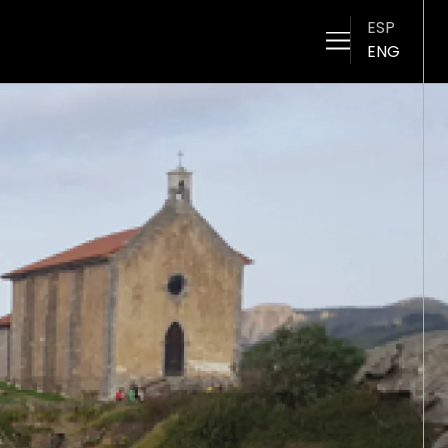
ESP
ENG