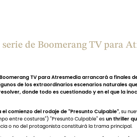
 serie de Boomerang TV para Atr
or Boomerang TV para Atresmedia arrancará a finales d
lgunos de los extraordinarios escenarios naturales que
n resolver, donde todo es cuestionado y en el que la ino
a el comienzo del rodaje de "Presunto Culpable"
, su nu
iempo entre costuras") "Presunto Culpable" es
un thriller 
ia o no del protagonista constituirá la trama principal.