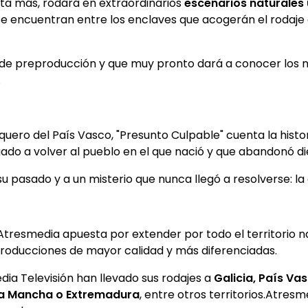
sta más, rodará en extraordinarios
escenarios naturales 
se encuentran entre los enclaves que acogerán el rodaje 
e de preproducción y que muy pronto dará a conocer los 
.
ero del País Vasco, "Presunto Culpable" cuenta la histori
ligado a volver al pueblo en el que nació y que abandonó di
u pasado y a un misterio que nunca llegó a resolverse: la
 Atresmedia apuesta por extender por todo el territorio na
producciones de mayor calidad y más diferenciadas.
edia Televisión han llevado sus rodajes a
Galicia, País Va
– La Mancha o Extremadura
, entre otros territorios.Atres