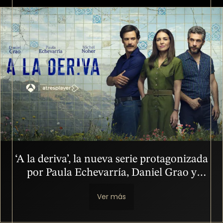
Imagen
‘A la deriva’, la nueva serie protagonizada
por Paula Echevarría, Daniel Grao y
Michel Noher, se estrenará el 20 de
Ver más
septiembre en atresplayer