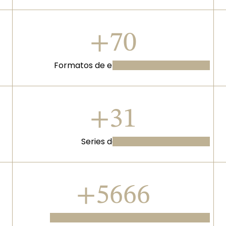
+90
Formatos de entretenimiento
+40
Series de ficción
+7266
Programas