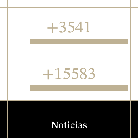
+4541
Capítulos de series de ficción
+19983
Horas producidas
Noticias